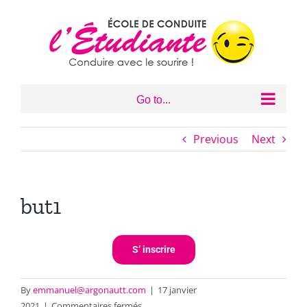
Skip
to
content
Go to...
Previous
Next
but1
S’ inscrire
By
emmanuel@argonautt.com
|
17 janvier
sur
2021
|
Commentaires fermés