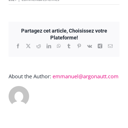
but1
Partagez cet article, Choisissez votre
Plateforme!
Facebook
X
Reddit
LinkedIn
WhatsApp
Tumblr
Pinterest
Vk
Xing
Email
About the Author:
emmanuel@argonautt.com